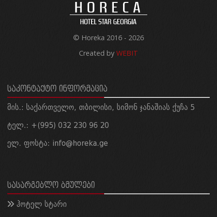
© Horeka 2016 - 2026
Created by
WEBIT
ᲡᲐᲙᲝᲜᲢᲐᲥᲢᲝ ᲘᲜᲤᲝᲠᲛᲐᲪᲘᲐ
მის.: საქართველო, თბილისი, სიმონ ჯანაშიას ქუჩა 5
ტელ.: +(995) 032 230 96 20
ელ. ფოსტა:
info@horeka.ge
ᲡᲐᲡᲐᲠᲒᲔᲑᲚᲝ ᲑᲛᲣᲚᲔᲑᲘ
ჰოტელ სტარი