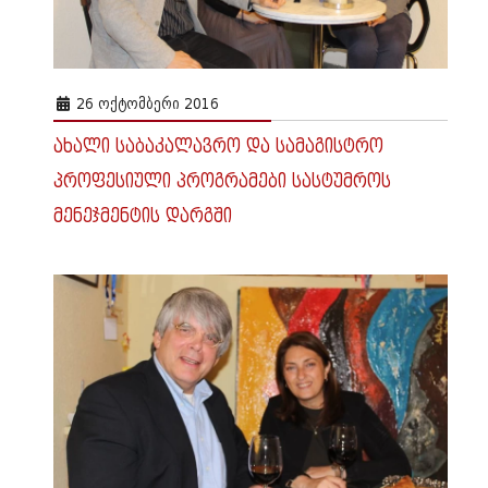
26 ᲝᲥᲢᲝᲛᲑᲔᲠᲘ 2016
ახალი საბაკალავრო და სამაგისტრო
პროფესიული პროგრამები სასტუმროს
მენეჯმენტის დარგში