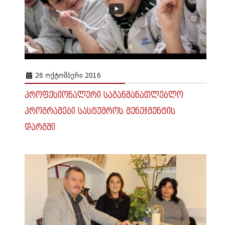
26 ᲝᲥᲢᲝᲛᲑᲔᲠᲘ 2016
პროფესიონალური საგანმანათლებლო
პროგრამები სასტუმროს მენეჯმენტის
დარგში