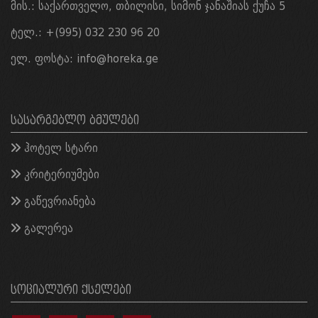
მის.: საქართველო, თბილისი, სიმონ ჯანაშიას ქუჩა 5
ტელ.: +(995) 032 230 96 20
ელ. ფოსტა:
info@horeka.ge
ᲡᲐᲡᲐᲠᲒᲔᲑᲚᲝ ᲑᲛᲣᲚᲔᲑᲘ
ჰოტელ სტარი
კრიტერიუმები
გაწევრიანება
გალერეა
ᲡᲝᲪᲘᲐᲚᲣᲠᲘ ᲥᲡᲔᲚᲔᲑᲘ