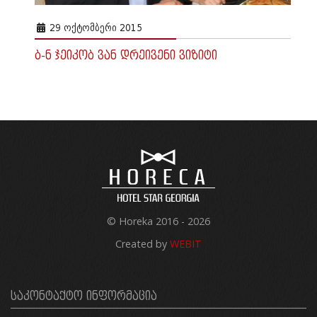
29 ᲝᲥᲢᲝᲛᲑᲔᲠᲘ 2015
ბ-ნ ჯეიკობ ვან დრეივენი ვიზიტი
© Horeka 2016 - 2026
Created by
WEBIT
ᲡᲐᲙᲝᲜᲢᲐᲥᲢᲝ ᲘᲜᲤᲝᲠᲛᲐᲪᲘᲐ